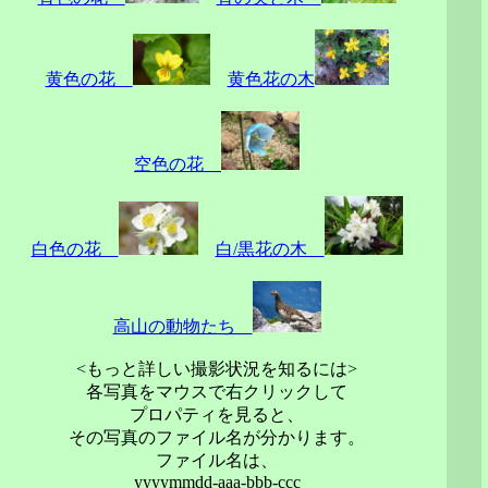
黄色の花
黄色花の木
空色の花
白色の花
白/黒花の木
高山の動物たち
<もっと詳しい撮影状況を知るには>
各写真をマウスで右クリックして
プロパティを見ると、
その写真のファイル名が分かります。
ファイル名は、
yyyymmdd-aaa-bbb-ccc